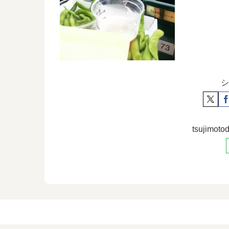
シ
tsujim