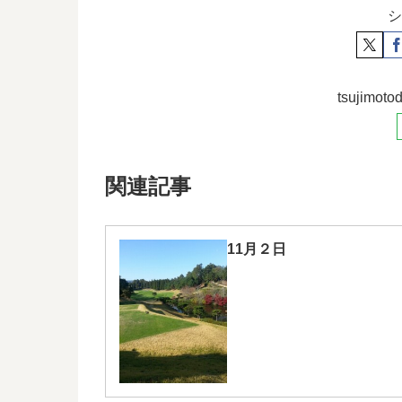
シ
tsujim
関連記事
11月２日