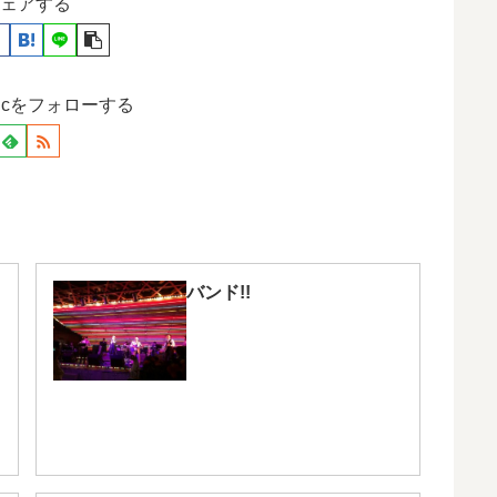
ェアする
otodcをフォローする
バンド!!