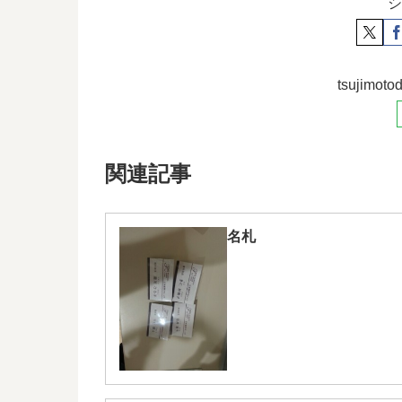
シ
tsujim
関連記事
名札